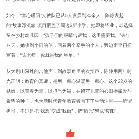
如今，“童心暖阳”支教队已从5人发展到30余人，陈静发起
的“故事漂流箱”项目覆盖了周边3所小学。她即将毕业，却选择
留在乡村幼儿园：“孩子们的眼睛告诉我，这里需要我。”去年
冬天，她收到小雨的信，画着两个牵手的小人，旁边歪歪扭扭
写着：“陈老师，你就是我的星星。”
从大别山深处的吉他声，到故事角里的欢笑声，陈静用两年时
光证明：教育的真谛，是用一颗心温暖另一颗心。这个22岁的
姑娘，以青春为笔，以担当为墨，在留守儿童的心田播撒爱与
希望的种子，也为新时代青年教育者写下了生动注脚——所谓
担当，不过是把“我想”变成“我做”，把“微光”聚成“暖阳”。