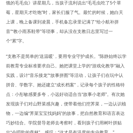
饿的毛毛虫》讲星期几，当孩子流利说出“毛毛虫吃了5个草
莓，星期天才吃饱”时，家长们服了气。最忙的时候，她白天
上课，晚上备课到凌晨，手机备忘录里记满了“给小航补拼
音”“教小雨系鞋带”等琐事，却从没在支教日志里写过一
个“累”字。
“支教不是简单的‘送温暖’，要用专业守护成长。”陈静始终以学
前教育专业标准要求自己。她把课堂上学的“游戏化教学”融入
实践，设计“音乐接龙”“故事拼图”等活动，让孩子们在玩中认
拼音、学数字。她还建立“成长档案”，记录每个孩子的性格特
点：小彤敏感要多夸，小远好动适合当“故事小老师”。有次她
发现孩子们对山野菜感兴趣，便带着他们挖荠菜，一边认识植
物，一边编“荠菜宝宝找妈妈”的故事，把自然教育和语言表达
巧妙结合。学院督导老师去考察时，看到孩子们用树叶拼贴
出“会唱歌的森林”，感叹：“这才是有温度的专业教育。”