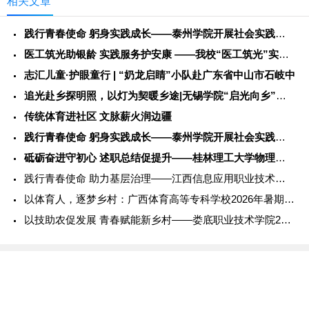
相关文章
践行青春使命 躬身实践成长——泰州学院开展社会实践服务活动
医工筑光助银龄 实践服务护安康 ——我校“医工筑光”实践团开
志汇儿童·护眼童行 | “奶龙启睛”小队赴广东省中山市石岐中
追光赴乡探明照，以灯为契暖乡途|无锡学院“启光向乡”社会实践
传统体育进社区 文脉薪火润边疆
践行青春使命 躬身实践成长——泰州学院开展社会实践服务活动
砥砺奋进守初心 述职总结促提升——桂林理工大学物理与电子信息
践行青春使命 助力基层治理——江西信息应用职业技术学院202
以体育人，逐梦乡村：广西体育高等专科学校2026年暑期社会实
以技助农促发展 青春赋能新乡村——娄底职业技术学院2026年