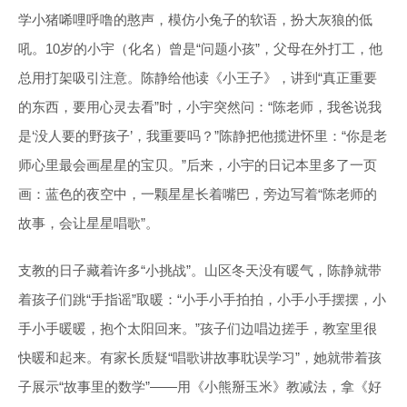
学小猪唏哩呼噜的憨声，模仿小兔子的软语，扮大灰狼的低
吼。10岁的小宇（化名）曾是“问题小孩”，父母在外打工，他
总用打架吸引注意。陈静给他读《小王子》，讲到“真正重要
的东西，要用心灵去看”时，小宇突然问：“陈老师，我爸说我
是‘没人要的野孩子’，我重要吗？”陈静把他揽进怀里：“你是老
师心里最会画星星的宝贝。”后来，小宇的日记本里多了一页
画：蓝色的夜空中，一颗星星长着嘴巴，旁边写着“陈老师的
故事，会让星星唱歌”。
支教的日子藏着许多“小挑战”。山区冬天没有暖气，陈静就带
着孩子们跳“手指谣”取暖：“小手小手拍拍，小手小手摆摆，小
手小手暖暖，抱个太阳回来。”孩子们边唱边搓手，教室里很
快暖和起来。有家长质疑“唱歌讲故事耽误学习”，她就带着孩
子展示“故事里的数学”——用《小熊掰玉米》教减法，拿《好