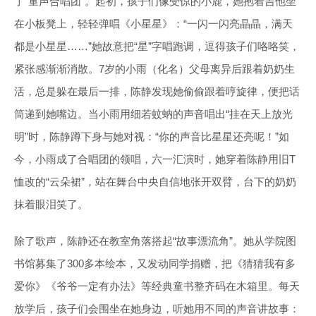
了“童声合唱团”。起初，孩子们像受惊的小鹿，她抱着吉他坐
在小板凳上，轻轻弹唱《小星星》：“一闪一闪亮晶晶，满天
都是小星星……”她故意把“星”字唱跑调，逗得孩子们咯咯笑，
紧张感渐渐消散。7岁的小雨（化名）父母离异后跟着奶奶生
活，总是躲在最后一排，陈静发现她偷偷跟着哼旋律，便把话
筒递到她嘴边。当小雨用细若蚊蚋的声音唱出“挂在天上放光
明”时，陈静蹲下身与她对视：“你的声音比星星还亮呢！”如
今，小雨成了合唱团的领唱，六一汇演时，她穿着陈静用旧T
恤改的“云朵裙”，站在舞台中央自信地张开双臂，台下的奶奶
抹着眼泪笑了。
除了歌声，陈静还在教室角落搭起“故事漂流角”。她从学院图
书馆募集了300多本绘本，又发动同学捐赠，把《猜猜我有多
爱你》《爷爷一定有办法》等经典童书整齐码在木箱里。每天
放学后，孩子们会围坐在她身边，听她用不同的声音讲故事：