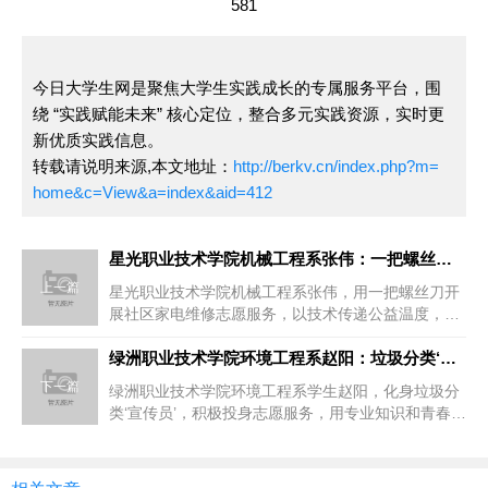
581
今日大学生网是聚焦大学生实践成长的专属服务平台，围
绕 “实践赋能未来” 核心定位，整合多元实践资源，实时更
新优质实践信息。
转载请说明来源,本文地址：
http://berkv.cn/index.php?m=
home&c=View&a=index&aid=412
星光职业技术学院机械工程系张伟：一把螺丝刀的公益温度，社区家
上一篇
星光职业技术学院机械工程系张伟，用一把螺丝刀开
展社区家电维修志愿服务，以技术传递公益温度，贴
心服务获居民广泛点赞。
绿洲职业技术学院环境工程系赵阳：垃圾分类‘宣传员’上线，志愿
下一篇
绿洲职业技术学院环境工程系学生赵阳，化身垃圾分
类‘宣传员’，积极投身志愿服务，用专业知识和青春力
量守护城市绿色，展现新时...