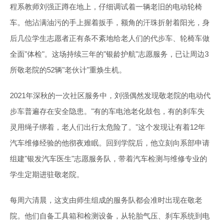
程系教师刘强正蹲在地上，仔细调试着一辆老旧的电动轮椅
车。他沾满油污的手上握着扳手，额角的汗珠折射着阳光，身
后几位学生志愿者正有条不紊地给老人们的代步车、轮椅车做
全面"体检"。这场持续三年的"银龄护航"志愿服务，已让周边3
所敬老院的52辆"老伙计"重焕生机。
2021年深秋的一次社区服务中，刘强偶然发现敬老院的电动代
步车普遍存在安全隐患。"有的车电池老化鼓包，有的刹车失
灵用绳子绑着，老人们出行太危险了。"这个发现让有着12年
汽车维修经验的他彻夜难眠。回到学院后，他立刻向系部申请
组建"银发汽车医生"志愿服务队，带着汽车检测与维修专业的
学生定期进驻敬老院。
每周六清晨，这支由师生组成的服务队都会准时出现在敬老
院。他们自备工具箱和检测设备，从轮胎气压、刹车系统到电