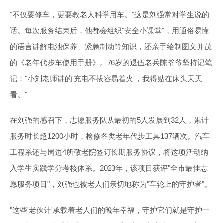
"不仅要修车，更要教老人科学用车。"这是刘强常对学生说的
话。每次服务结束后，他都会组织"安全小课堂"，用通俗易懂
的语言讲解电池保养、紧急制动等知识，还亲手绘制图文并茂
的《老年代步车使用手册》。76岁的退伍老兵陈爷爷坚持记笔
记："小刘老师讲的'充电不拔容易着火'，我得贴在床头天天
看。"
在刘强的感召下，志愿服务队从最初的5人发展到32人，累计
服务时长超1200小时，检修各类老年代步工具137辆次。汽车
工程系还与周边4所敬老院签订长期服务协议，将这项活动纳
入学生实践学分考核体系。2023年，该项目获评"全市最佳志
愿服务项目"，刘强也被老人们亲切地称为"车轮上的守护者"。
"这些'老伙计'承载着老人们的晚年幸福，守护它们就是守护一