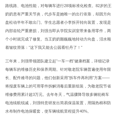
路线路、电池性能，对每辆车进行28项标准化检查。82岁的王
奶奶患有严重关节炎，代步车是她唯一的出行依靠，却因方向
盘松动半年不敢出门。学生志愿者小李拆开转向装置，发现是
内部齿轮严重磨损，刘强当即从学院实训室带来备用零件，两
个小时就完成了修复。当王奶奶颤巍巍地转动方向盘，泪水顺
着皱纹滑落："这下我又能去公园看牡丹了！"
三年来，刘强带领团队建立起"一车一档"健康档案，详细记录
每辆车的维修历史和保养周期。针对敬老院车辆普遍使用年限
长、配件难寻的问题，他们创新采用"拆车件再利用"方案——
将报废车辆上的可用零件拆解消毒后重新组装，为敬老院节省
维修费用累计超3万元。去年冬天，气温骤降导致多辆轮椅车
电池续航锐减，刘强特意研发出简易保温装置，用隔热棉和防
水布制作电池保暖套，使车辆续航里程提升40%。