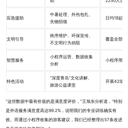
助
2250人次
中暑处理、外伤包扎、
应急援助
日均18起，
失物招领
秩序维护、环保宣传、
文明引导
覆盖全部执
不文明行为劝阻
小程序运营、数据收集
智慧服务
小程序用户8
分析
“深度青岛”文化讲解、
特色活动
开展42场，
旅游公益课堂
“这些数据中最有价值的是满意度评价，”王旭东分析道，“特别
是外语服务满意度高达99.2%，说明我们的专业训练确实有
效。而通过小程序收集的游客建议，我们已经整理出57条改进