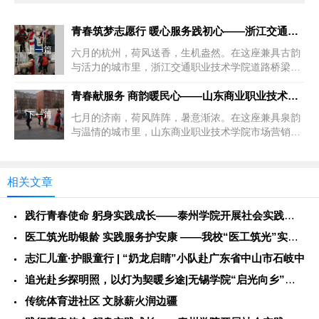
青春筑梦志愿行 暖心服务践初心——浙江交通职业技术学院志愿者
上一篇
六月的杭州，荷风送香，生机盎然。在这座兼具古韵
与活力的城市里，浙江交通职业技术学院道路桥梁工
程技术专业的学子们组建“交院...
青春献服务 商韵暖民心——山东商业职业技术学院志愿者活动纪实
下一篇
七月的济南，荷风阵阵，暑意渐浓。在这座兼具泉韵
与温情的城市里，山东商业职业技术学院市场营销专
业的学子们组建“商院暖心志愿...
相关文章
践行青春使命 躬身实践成长——泰州学院开展社会实践服务活动
医工筑光助银龄 实践服务护安康 ——我校“医工筑光”实践团开
志汇儿童·护眼童行 | “奶龙启睛”小队赴广东省中山市石岐中
追光赴乡探明照，以灯为契暖乡途|无锡学院“启光向乡”社会实践
传统体育进社区 文脉薪火润边疆