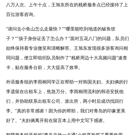
八万人次。上午十点，王旭东所在的栈桥服务点已经接待了上
百位游客咨询。
“请问去小鱼山怎么走最快？”“哪里能吃到地道的鲅鱼饺
子？”“孩子身份证丢了怎么办？”面对五花八门的问题，队员们
始终保持着专业微笑和清晰解答。王旭东发现很多游客询问相
同问题，便立即组织队员制作了“栈桥周边十大高频问题”速查
卡，贴在服务台前，大大提高了效率。
外语服务组的李雨桐同学正在帮助一对韩国夫妇。夫妇俩的行
李遗留在出租车上，焦急万分。李雨桐用流利的韩语安抚他
们，并协助联系出租车公司、派出所，两小时后成功找回行
李。“真的非常感谢！因为你的帮助，我们对青岛的印象更美
好了。”夫妇俩离开前在留言本上用中文写下感谢。
智慧服务组开发的“青岛文旅一点通”小程序发挥了重要作用。