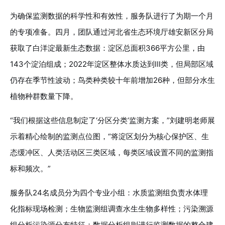
为确保监测数据的科学性和有效性，服务队进行了为期一个月
的专项准备。四月，团队通过河北省生态环境厅雄安新区分局
获取了白洋淀最新生态数据：淀区总面积366平方公里，由
143个淀泊组成；2022年淀区整体水质达到Ⅲ类，但局部区域
仍存在季节性波动；鸟类种类较十年前增加26种，但部分水生
植物种群数量下降。
“我们根据这些信息制定了‘分区分类’监测方案，”刘建明老师展
示着精心绘制的监测点位图，“将淀区划分为核心保护区、生
态缓冲区、人类活动区三类区域，每类区域设置不同的监测指
标和频次。”
服务队24名成员分为四个专业小组：水质监测组负责水体理
化指标现场检测；生物监测组调查水生生物多样性；污染溯源
组分析污染源分布特征；数据分析组则进行监测数据的整合建