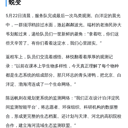
蜕变
5月22日清晨，服务队完成最后一次鸟类观测。白洋淀的晨光
中，一群须浮鸥掠过水面，激起粼粼波光。端村的老渔民孙大
爷划船过来，递给队员们一筐新鲜的菱角：“拿着吃，你们这
些天辛苦了。有你们看着这淀水，我们心里踏实。”
返程车上，队员们交流着感悟。林悦翻看着厚厚的观测记
录：“以前在课本上学生物多样性，今天真正理解了每个物种
都是生态系统的组成部分。那只环志的青头潜鸭，把北京、白
洋淀、渤海湾连成了一个生命网络。”
陈远帆则在规划更系统的监测网络：“我们正在设计‘白洋淀民
间监测智能平台’，将志愿者、环保组织、科研机构的数据整
合，形成更完整的生态档案。还计划与天津、河北的高职院校
合作，建立海河流域生态监测联盟。”