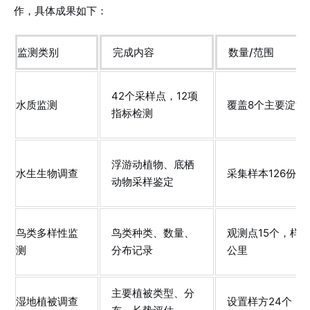
作，具体成果如下：
监测类别
完成内容
数量/范围
42个采样点，12项
水质监测
覆盖8个主要淀泊
指标检测
浮游动植物、底栖
水生生物调查
采集样本126份
动物采样鉴定
鸟类多样性监
鸟类种类、数量、
观测点15个，样线
测
分布记录
公里
主要植被类型、分
湿地植被调查
设置样方24个