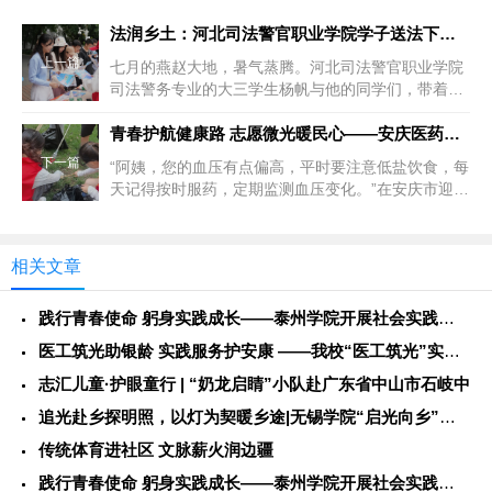
法润乡土：河北司法警官职业学院学子送法下乡的盛夏实践
上一篇
七月的燕赵大地，暑气蒸腾。河北司法警官职业学院
司法警务专业的大三学生杨帆与他的同学们，带着精
心准备的法律宣传手册、案例展...
青春护航健康路 志愿微光暖民心——安庆医药高等专科学校护理专
下一篇
“阿姨，您的血压有点偏高，平时要注意低盐饮食，每
天记得按时服药，定期监测血压变化。”在安庆市迎江
区新河路街道南水社区服务...
相关文章
践行青春使命 躬身实践成长——泰州学院开展社会实践服务活动
医工筑光助银龄 实践服务护安康 ——我校“医工筑光”实践团开
志汇儿童·护眼童行 | “奶龙启睛”小队赴广东省中山市石岐中
追光赴乡探明照，以灯为契暖乡途|无锡学院“启光向乡”社会实践
传统体育进社区 文脉薪火润边疆
践行青春使命 躬身实践成长——泰州学院开展社会实践服务活动