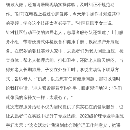
细致入微，还邀请居民现场实操体验，及时纠正不规范动
作。“以前在电视上看过心肺复苏，今天亲手操作才知道其中
的要领，学会这个技能太有必要了。”社区居民李女士说。
针对社区行动不便的独居老人，志愿者服务队还组建了上门服
务小组，带着便携式体检设备和健康手册，挨家挨户开展服
务。在85岁的张桂英老人家中，志愿者们为老人测量血压、检
查身体，帮老人整理房间、打扫卫生，还陪老人聊天解闷。当
得知老人长期独居、子女在外务工时，李悦主动留下联系方
式，告诉老人：“奶奶，以后您有任何健康问题，都可以随时
给我打电话。”老人紧紧握着李悦的手，眼眶湿润地说：“你们
就像我的亲孙女一样，太暖心了。”
此次志愿服务活动不仅为居民提供了实实在在的健康服务，也
让志愿者们在实践中提升了专业技能。2023级护理专业学生陈
宇轩表示：“这次活动让我深刻体会到护理工作的意义，把课