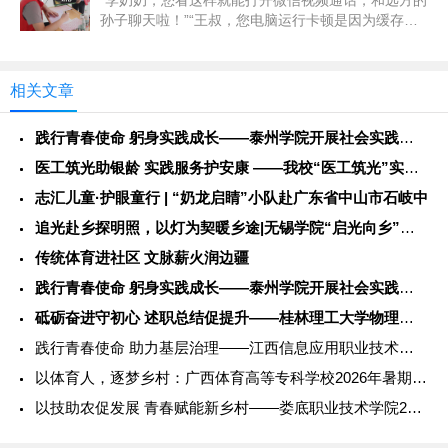
孙子聊天啦！”“王叔，您电脑运行卡顿是因为缓存太
多，我帮您清理一下，再装...
相关文章
践行青春使命 躬身实践成长——泰州学院开展社会实践服务活动
医工筑光助银龄 实践服务护安康 ——我校“医工筑光”实践团开
志汇儿童·护眼童行 | “奶龙启睛”小队赴广东省中山市石岐中
追光赴乡探明照，以灯为契暖乡途|无锡学院“启光向乡”社会实践
传统体育进社区 文脉薪火润边疆
践行青春使命 躬身实践成长——泰州学院开展社会实践服务活动
砥砺奋进守初心 述职总结促提升——桂林理工大学物理与电子信息
践行青春使命 助力基层治理——江西信息应用职业技术学院202
以体育人，逐梦乡村：广西体育高等专科学校2026年暑期社会实
以技助农促发展 青春赋能新乡村——娄底职业技术学院2026年