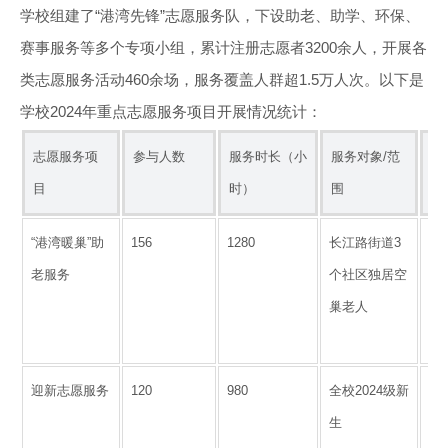
学校组建了“港湾先锋”志愿服务队，下设助老、助学、环保、
赛事服务等多个专项小组，累计注册志愿者3200余人，开展各
类志愿服务活动460余场，服务覆盖人群超1.5万人次。以下是
学校2024年重点志愿服务项目开展情况统计：
志愿服务项
参与人数
服务时长（小
服务对象/范
项
目
时）
围
“港湾暖巢”助
156
1280
长江路街道3
建
老服务
个社区独居空
档
巢老人
决
21
迎新志愿服务
120
980
全校2024级新
保
生
新