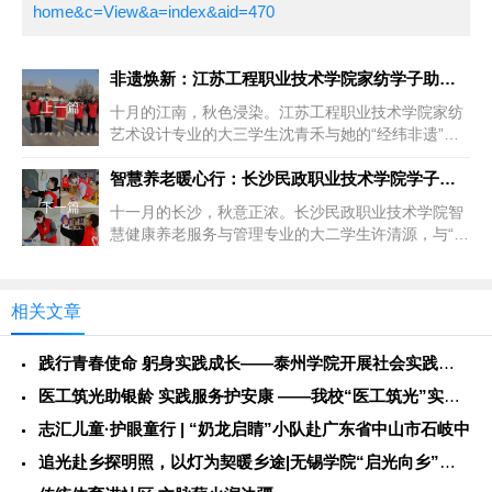
home&c=View&a=index&aid=470
非遗焕新：江苏工程职业技术学院家纺学子助力蓝印花布走进现代生
上一篇
十月的江南，秋色浸染。江苏工程职业技术学院家纺
艺术设计专业的大三学生沈青禾与她的“经纬非遗”志
愿服务队，携带着数码印花设...
智慧养老暖心行：长沙民政职业技术学院学子为社区老人点亮数字生
下一篇
十一月的长沙，秋意正浓。长沙民政职业技术学院智
慧健康养老服务与管理专业的大二学生许清源，与“银
龄守护”志愿服务队的同学们...
相关文章
践行青春使命 躬身实践成长——泰州学院开展社会实践服务活动
医工筑光助银龄 实践服务护安康 ——我校“医工筑光”实践团开
志汇儿童·护眼童行 | “奶龙启睛”小队赴广东省中山市石岐中
追光赴乡探明照，以灯为契暖乡途|无锡学院“启光向乡”社会实践