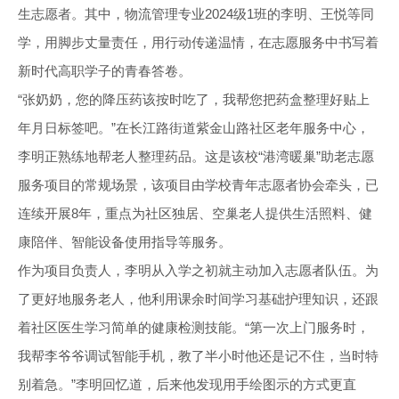
生志愿者。其中，物流管理专业2024级1班的李明、王悦等同
学，用脚步丈量责任，用行动传递温情，在志愿服务中书写着
新时代高职学子的青春答卷。
“张奶奶，您的降压药该按时吃了，我帮您把药盒整理好贴上
年月日标签吧。”在长江路街道紫金山路社区老年服务中心，
李明正熟练地帮老人整理药品。这是该校“港湾暖巢”助老志愿
服务项目的常规场景，该项目由学校青年志愿者协会牵头，已
连续开展8年，重点为社区独居、空巢老人提供生活照料、健
康陪伴、智能设备使用指导等服务。
作为项目负责人，李明从入学之初就主动加入志愿者队伍。为
了更好地服务老人，他利用课余时间学习基础护理知识，还跟
着社区医生学习简单的健康检测技能。“第一次上门服务时，
我帮李爷爷调试智能手机，教了半小时他还是记不住，当时特
别着急。”李明回忆道，后来他发现用手绘图示的方式更直