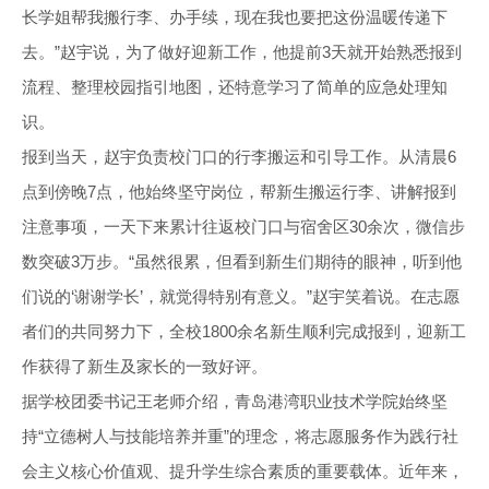
长学姐帮我搬行李、办手续，现在我也要把这份温暖传递下
去。”赵宇说，为了做好迎新工作，他提前3天就开始熟悉报到
流程、整理校园指引地图，还特意学习了简单的应急处理知
识。
报到当天，赵宇负责校门口的行李搬运和引导工作。从清晨6
点到傍晚7点，他始终坚守岗位，帮新生搬运行李、讲解报到
注意事项，一天下来累计往返校门口与宿舍区30余次，微信步
数突破3万步。“虽然很累，但看到新生们期待的眼神，听到他
们说的‘谢谢学长’，就觉得特别有意义。”赵宇笑着说。在志愿
者们的共同努力下，全校1800余名新生顺利完成报到，迎新工
作获得了新生及家长的一致好评。
据学校团委书记王老师介绍，青岛港湾职业技术学院始终坚
持“立德树人与技能培养并重”的理念，将志愿服务作为践行社
会主义核心价值观、提升学生综合素质的重要载体。近年来，