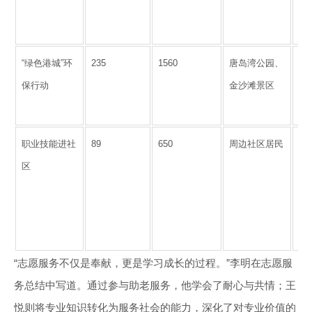
到
98
“绿色港城”环
235
1560
唐岛湾公园、
清
保行动
金沙滩景区
吨
宣
职业技能进社
89
650
周边社区居民
开
区
普
修
益
人
“志愿服务不仅是奉献，更是学习成长的过程。”李明在志愿服
务总结中写道。通过参与助老服务，他学会了耐心与共情；王
悦则将专业知识转化为服务社会的能力，深化了对专业价值的