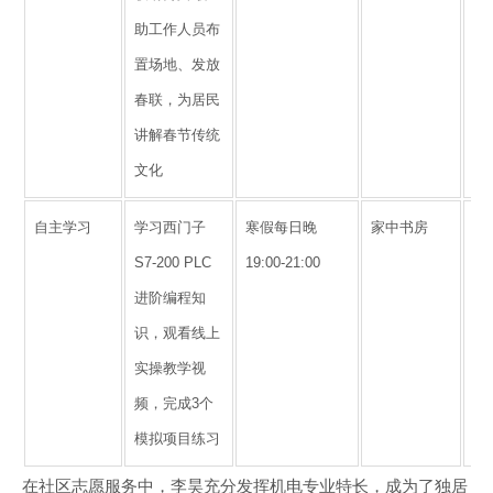
助工作人员布
协
置场地、发放
力
春联，为居民
厚
讲解春节传统
文化
自主学习
学习西门子
寒假每日晚
家中书房
夯
S7-200 PLC
19:00-21:00
础
进阶编程知
技
识，观看线上
期
实操教学视
职
频，完成3个
根
模拟项目练习
在社区志愿服务中，李昊充分发挥机电专业特长，成为了独居