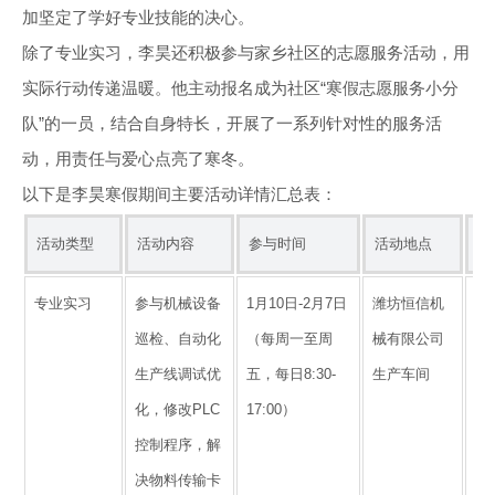
加坚定了学好专业技能的决心。
除了专业实习，李昊还积极参与家乡社区的志愿服务活动，用
实际行动传递温暖。他主动报名成为社区“寒假志愿服务小分
队”的一员，结合自身特长，开展了一系列针对性的服务活
动，用责任与爱心点亮了寒冬。
以下是李昊寒假期间主要活动详情汇总表：
活动类型
活动内容
参与时间
活动地点
活
专业实习
参与机械设备
1月10日-2月7日
潍坊恒信机
熟
巡检、自动化
（每周一至周
械有限公司
机
生产线调试优
五，每日8:30-
生产车间
方
化，修改PLC
17:00）
P
控制程序，解
备
决物料传输卡
学