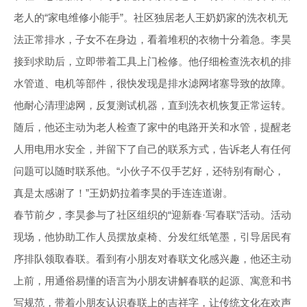
老人的“家电维修小能手”。社区独居老人王奶奶家的洗衣机无
法正常排水，子女不在身边，看着堆积的衣物十分着急。李昊
接到求助后，立即带着工具上门检修。他仔细检查洗衣机的排
水管道、电机等部件，很快发现是排水滤网堵塞导致的故障。
他耐心清理滤网，反复测试机器，直到洗衣机恢复正常运转。
随后，他还主动为老人检查了家中的电路开关和水管，提醒老
人用电用水安全，并留下了自己的联系方式，告诉老人有任何
问题可以随时联系他。“小伙子不仅手艺好，还特别有耐心，
真是太感谢了！”王奶奶拉着李昊的手连连道谢。
春节前夕，李昊参与了社区组织的“迎新春·写春联”活动。活动
现场，他协助工作人员摆放桌椅、分发红纸笔墨，引导居民有
序排队领取春联。看到有小朋友对春联文化感兴趣，他还主动
上前，用通俗易懂的语言为小朋友讲解春联的起源、寓意和书
写规范，带着小朋友认识春联上的吉祥字，让传统文化在欢声