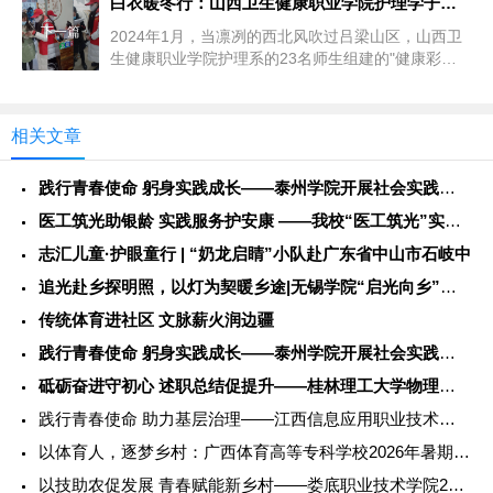
白衣暖冬行：山西卫生健康职业学院护理学子赴老区健康服务记
下一篇
2024年1月，当凛冽的西北风吹过吕梁山区，山西卫
生健康职业学院护理系的23名师生组建的"健康彩
虹"...
相关文章
践行青春使命 躬身实践成长——泰州学院开展社会实践服务活动
医工筑光助银龄 实践服务护安康 ——我校“医工筑光”实践团开
志汇儿童·护眼童行 | “奶龙启睛”小队赴广东省中山市石岐中
追光赴乡探明照，以灯为契暖乡途|无锡学院“启光向乡”社会实践
传统体育进社区 文脉薪火润边疆
践行青春使命 躬身实践成长——泰州学院开展社会实践服务活动
砥砺奋进守初心 述职总结促提升——桂林理工大学物理与电子信息
践行青春使命 助力基层治理——江西信息应用职业技术学院202
以体育人，逐梦乡村：广西体育高等专科学校2026年暑期社会实
以技助农促发展 青春赋能新乡村——娄底职业技术学院2026年