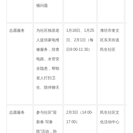
顿问题
识
生
志愿服务
为社区独居老
1月18日、1月25
潍坊市奎文
提
人提供家电维
日、2月1日（每
区东关街道
实
修服务，排查
日9:00-11:30）
民生社区
强
电路、水管安
感
全隐患，帮助
爱
老人打扫卫
义
生、陪伴聊天
区
与
志愿服务
参与社区“迎
2月3日（14:00-
民生社区文
加
新春·写春
17:00）
化活动中心
日
联”活动，协
解