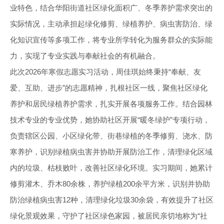
业特色，结合华阳街道社区绿化面积广、冬季养护需求突出的
实际情况，主动承担起绿化修剪、绿植养护、病虫害防治、绿
化知识宣传等多项工作，将专业所学转化为服务群众的实际能
力，实现了专业实践与奉献社会的有机融合。
此次2026年寒假志愿实习活动，周佳琪始终秉持“奉献、友
爱、互助、进步”的志愿精神，扎根社区一线，聚焦社区绿化
养护和居民绿植养护需求，扎实开展各项服务工作。结合园林
技术专业的专业优势，她协助社区开展“暖冬绿护”专项行动，
负责辖区公园、小区绿化带、街巷绿植的冬季修剪、浇水、防
寒养护，识别绿植病虫害并协助开展防治工作，清理绿化区域
内的垃圾、枯枝败叶，改善社区绿化环境。实习期间，她累计
修剪灌木、乔木80余株，养护绿植200余平方米，识别并协助
防治绿植病虫害12种，清理绿化垃圾30余袋，有效提升了社区
绿化景观效果，守护了社区绿色家园，被居民亲切地称为“社