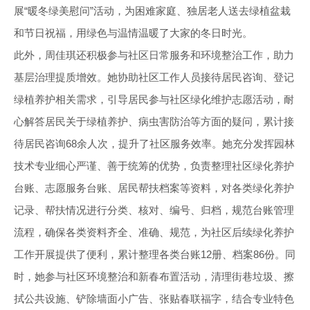
展“暖冬绿美慰问”活动，为困难家庭、独居老人送去绿植盆栽
和节日祝福，用绿色与温情温暖了大家的冬日时光。
此外，周佳琪还积极参与社区日常服务和环境整治工作，助力
基层治理提质增效。她协助社区工作人员接待居民咨询、登记
绿植养护相关需求，引导居民参与社区绿化维护志愿活动，耐
心解答居民关于绿植养护、病虫害防治等方面的疑问，累计接
待居民咨询68余人次，提升了社区服务效率。她充分发挥园林
技术专业细心严谨、善于统筹的优势，负责整理社区绿化养护
台账、志愿服务台账、居民帮扶档案等资料，对各类绿化养护
记录、帮扶情况进行分类、核对、编号、归档，规范台账管理
流程，确保各类资料齐全、准确、规范，为社区后续绿化养护
工作开展提供了便利，累计整理各类台账12册、档案86份。同
时，她参与社区环境整治和新春布置活动，清理街巷垃圾、擦
拭公共设施、铲除墙面小广告、张贴春联福字，结合专业特色