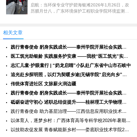
下一篇
启航：当环保专业守护碧海银滩2026年1月26日，农
历腊月廿八，广东环境保护工程职业学院环境监测技
术专业的陈晓薇同学，与...
相关文章
践行青春使命 躬身实践成长——泰州学院开展社会实践服务活动
医工筑光助银龄 实践服务护安康 ——我校“医工筑光”实践团开
志汇儿童·护眼童行 | “奶龙启睛”小队赴广东省中山市石岐中
追光赴乡探明照，以灯为契暖乡途|无锡学院“启光向乡”社会实践
传统体育进社区 文脉薪火润边疆
践行青春使命 躬身实践成长——泰州学院开展社会实践服务活动
砥砺奋进守初心 述职总结促提升——桂林理工大学物理与电子信息
践行青春使命 助力基层治理——江西信息应用职业技术学院202
以体育人，逐梦乡村：广西体育高等专科学校2026年暑期社会实
以技助农促发展 青春赋能新乡村——娄底职业技术学院2026年