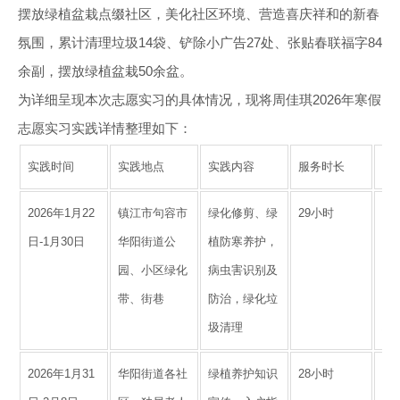
摆放绿植盆栽点缀社区，美化社区环境、营造喜庆祥和的新春
氛围，累计清理垃圾14袋、铲除小广告27处、张贴春联福字84
余副，摆放绿植盆栽50余盆。
为详细呈现本次志愿实习的具体情况，现将周佳琪2026年寒假
志愿实习实践详情整理如下：
实践时间
实践地点
实践内容
服务时长
服
2026年1月22
镇江市句容市
绿化修剪、绿
29小时
修
日-1月30日
华阳街道公
植防寒养护，
余
园、小区绿化
病虫害识别及
植
带、街巷
防治，绿化垃
米
圾清理
垃
2026年1月31
华阳街道各社
绿植养护知识
28小时
开