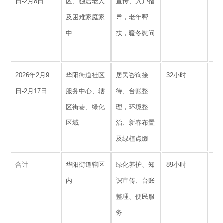
日-2月8日
区、独居老人
宣传、入户指
场
及困难家庭家
导，老年帮
7
中
扶，暖冬慰问
访
庭
2026年2月9
华阳街道社区
居民咨询接
32小时
接
日-2月17日
服务中心、辖
待、台账整
人
区街巷、绿化
理，环境整
账
区域
治、新春布置
绿
及绿植点缀
盆
合计
华阳街道辖区
绿化养护、知
89小时
服
内
识宣传、台账
余
整理、便民服
社
务
质