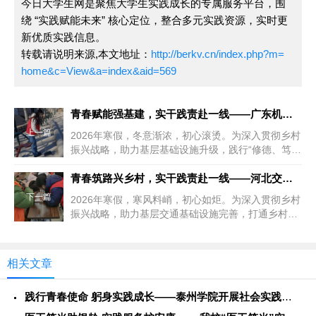
今日大学生网是聚焦大学生实践成长的专属服务平台，围
绕 “实践赋能未来” 核心定位，整合多元实践资源，实时更
新优质实践信息。
转载请说明来源,本文地址：
http://berkv.cn/index.php?m=
home&c=View&a=index&aid=569
青春赋能强基建，实干践责赴一线——广东机电职业技术学院202
上一篇
2026年寒假，冬意渐浓，初心滚烫。为深入贯彻乡村
振兴战略，助力基层基础设施升级，践行“修德、笃
学、崇实、创新”的育人理...
青春筑路兴乡村，实干践责赴一线——河北交通职业技术学院202
下一篇
2026年寒假，寒风料峭，初心如炬。为深入贯彻乡村
振兴战略，助力基层交通基础设施完善，打通乡村出
行“最后一公里”，践行“...
相关文章
践行青春使命 躬身实践成长——泰州学院开展社会实践服务活动