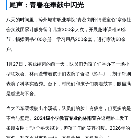
尾声：青春在奉献中闪光
八天的时间里，漳州城市职业学院“青葵向阳·情暖童心”寒假社
会实践团累计服务留守儿童300余人次，开展趣味课程50余
节，捐赠图书400余册、学习用品200余套，进行家访60余
户。
1月27日，实践结束的前一天，队员们为孩子们举办了一场小
型联欢会。林雨萱带着孩子们表演了合唱《蜗牛》，刘子轩则
表演了科学实验秀。台下，村民们和孩子们笑着鼓掌，眼里满
是感激与不舍。
当大巴车缓缓驶出小溪镇，队员们的脸上有疲惫，但更多的是
不舍与坚定。
2024级小学教育专业的林雨萱
在返程路上发了
条朋友圈：“这个冬天很冷，但孩子们的笑容很暖。2026年的
寒假，我在乡村支教一线，不负此行，不负童心。”