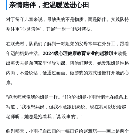
亲情陪伴，把温暖送进心田
对于留守儿童来说，最缺失的不是物质，而是陪伴。实践队特
别注重“心灵陪伴”，开展“一对一”结对帮扶。
在联光村，队员们了解到一对姐弟的父母常年在外务工，跟着
年迈的奶奶生活。
2024级心理健康教育专业的赵雅琪
主动提
出每天去姐弟俩家里辅导功课、陪他们聊天。她发现姐姐性格
内向，不爱说话，便通过画画、做游戏的方式慢慢打开她的心
扉。
“赵老师就像我的姐姐一样。”11岁的姐姐小雨悄悄地在纸条上
写道，“我很想妈妈，但我不敢跟奶奶说。现在我可以说给赵
老师听，她总是抱着我，说‘没事的’。”
临别那天，小雨把自己画的一幅画送给赵雅琪——画上是两个