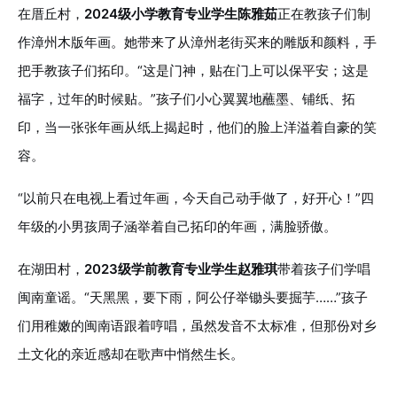
在厝丘村，
2024级小学教育专业学生陈雅茹
正在教孩子们制
作漳州木版年画。她带来了从漳州老街买来的雕版和颜料，手
把手教孩子们拓印。“这是门神，贴在门上可以保平安；这是
福字，过年的时候贴。”孩子们小心翼翼地蘸墨、铺纸、拓
印，当一张张年画从纸上揭起时，他们的脸上洋溢着自豪的笑
容。
“以前只在电视上看过年画，今天自己动手做了，好开心！”四
年级的小男孩周子涵举着自己拓印的年画，满脸骄傲。
在湖田村，
2023级学前教育专业学生赵雅琪
带着孩子们学唱
闽南童谣。“天黑黑，要下雨，阿公仔举锄头要掘芋……”孩子
们用稚嫩的闽南语跟着哼唱，虽然发音不太标准，但那份对乡
土文化的亲近感却在歌声中悄然生长。