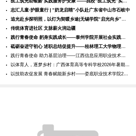
医工筑光助银龄 实践服务护安康 ——我校“医工筑光”实践团开
志汇儿童·护眼童行 | “奶龙启睛”小队赴广东省中山市石岐中
追光赴乡探明照，以灯为契暖乡途|无锡学院“启光向乡”社会实践
传统体育进社区 文脉薪火润边疆
践行青春使命 躬身实践成长——泰州学院开展社会实践服务活动
砥砺奋进守初心 述职总结促提升——桂林理工大学物理与电子信息
践行青春使命 助力基层治理——江西信息应用职业技术学院202
以体育人，逐梦乡村：广西体育高等专科学校2026年暑期社会实
以技助农促发展 青春赋能新乡村——娄底职业技术学院2026年