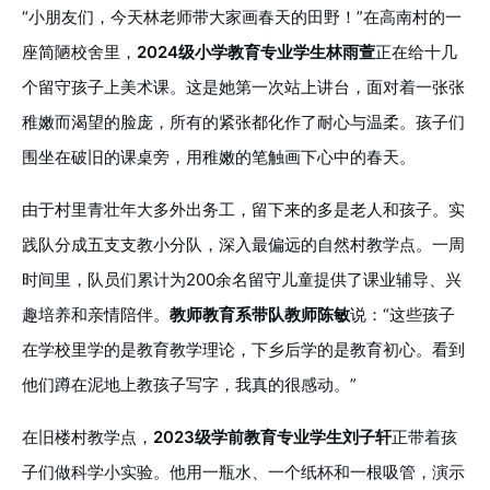
“小朋友们，今天林老师带大家画春天的田野！”在高南村的一
座简陋校舍里，
2024级小学教育专业学生林雨萱
正在给十几
个留守孩子上美术课。这是她第一次站上讲台，面对着一张张
稚嫩而渴望的脸庞，所有的紧张都化作了耐心与温柔。孩子们
围坐在破旧的课桌旁，用稚嫩的笔触画下心中的春天。
由于村里青壮年大多外出务工，留下来的多是老人和孩子。实
践队分成五支支教小分队，深入最偏远的自然村教学点。一周
时间里，队员们累计为200余名留守儿童提供了课业辅导、兴
趣培养和亲情陪伴。
教师教育系带队教师陈敏
说：“这些孩子
在学校里学的是教育教学理论，下乡后学的是教育初心。看到
他们蹲在泥地上教孩子写字，我真的很感动。”
在旧楼村教学点，
2023级学前教育专业学生刘子轩
正带着孩
子们做科学小实验。他用一瓶水、一个纸杯和一根吸管，演示