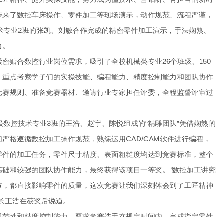
带来了数控车床操作、零件加工等现场演示，动作规范、流程严谨，
技术专业2班的张凯、刘敏合作完成的精密零件加工演示，手法娴熟、
力。
密贴合数控行业岗位需求，吸引了全校机械类专业26个班级、150
，重点考察学子们的实操技能、编程能力、精度控制能力和团队协作
竞赛规则、准备竞赛器材、邀请行业专家担任评委，全程监督评审过
级数控技术专业3班的王浩、赵宇、陈悦组成的“精雕团队”凭借娴熟的
严格遵循数控加工操作规范，熟练运用CAD/CAM软件进行编程，
零件的加工任务，零件尺寸精度、表面粗糙度均达到竞赛标准，整个
基础和较强的团队协作能力，最终获得该项目一等奖。“数控加工讲究
节，都直接影响零件的质量，这次竞赛让我们深刻体会到了工匠精神
长王浩在获奖后说道。
规范性和精度控制能力，要求参赛选手在规定时间内，完成指定零件