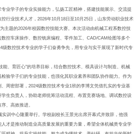
术专业学子的专业实操能力，弘扬工匠精神，搭建技能展示、交流提
业技术人才，2026年10月18日至10月25日，山东劳动职业技术
为主题的2026年校园数控技能大赛。本次活动由机械工程系数控技
数控车床操作、数控铣床编程、零件加工、CAD/CAM绘图等多个
024级数控技术专业的学子们奋勇争先，用专业与实干展现了新时代专
技能、育匠心”的培养目标，结合数控技术、模具设计与制造、机械
既检验学子们的专业技能，也强化其职业素养和团队协作能力。作为
、周密部署，2024级数控技术专业1班的李博文凭借扎实的专业基
赛学生负责人，协助老师统筹活动流程、布置竞赛场地、调试数控设
有序、高效推进。
机械实训中心隆重举行。学校副校长王景光出席开幕式并致辞，他强
能人才是推动制造业高质量发展的重要力量，希望全体机械类专业学
工匠精神、提升实操技能，努力成为懂技术、善钻研、有担当的新时