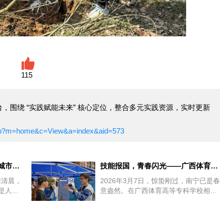
115
，围绕 “实践赋能未来” 核心定位，整合多元实践资源，实时更新
x.php?m=home&c=View&a=index&aid=573
策马踏春，铁花映梦——郑州城市职业学院2026年春季开学游园
技能报国，青春闪光——广西体育高等专科学校康复治疗与护理技能
州清晨，
下一篇
2026年3月7日，惊蛰刚过，南宁已是春
是人声
意盎然。在广西体育高等专科学校相思
·马上
湖校区的体卫融合中心里，一场特殊
的“战斗”正在...