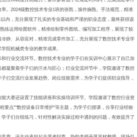
率。2024级数控技术专业1班的张凯，操作娴熟、手法规范，精准
毫米以内，充分展现了扎实的专业基础和严谨的职业态度，最终获得该
子们熟练运用绘图软件，精准绘制零件图纸、编写加工程序，展现了较
着冷静、从容应对，精准完成零件加工，充分展现了数控技术专业学
术学院机械类专业的教学成果。
示和行业交流环节。数控技术专业的学子们在实训中心展示了自己加
品都凝聚着学子们的汗水与匠心；行业交流环节中，学院邀请了数控
学子们交流行业发展趋势、岗位技能需求，为学子们提供职业指导，
技能大赛还设置了技能讲座和实操培训环节。学院邀请了数控行业资
M编程要点”“数控设备日常维护”等主题，为学子们授课，分享行业经验
，学子们分组练习，针对性解决实操过程中遇到的问题，有效提升了
项竞赛，还主动承担起志愿者职责，协助老师开展器材整理、现场引