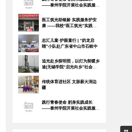
——泰州学院开展社会实践服务
活动
医工筑光助银龄 实践服务护安
康 ——我校“医工筑光”实践团
开
志汇儿童·护眼童行 | “奶龙启
睛”小队赴广东省中山市石岐中
追光赴乡探明照，以灯为契暖乡
途|无锡学院“启光向乡”社会实
践
传统体育进社区 文脉薪火润边
疆
践行青春使命 躬身实践成长
——泰州学院开展社会实践服务
活动