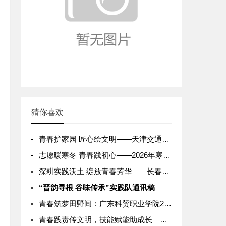
猜你喜欢
青春护家园 匠心绘文明——天津交通职业学院“筑路先锋”志愿服
志愿暖寒冬 青春践初心——2026年寒假志愿者实习活动纪实
深耕实践沃土 绽放青春芳华——长春金融高等专科学校2026年
“晋韵寻根 谷味传承”实践队通讯稿
青春筑梦田野间：广东科贸职业学院2026年寒假“三下乡”学子
青春践责传文明，技能赋能助成长——广东轻工职业技术学院202