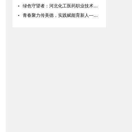
绿色守望者：河北化工医药职业技术学院学子守护白洋淀生态屏障
青春聚力传美德，实践赋能育新人——天津现代职业技术学院202