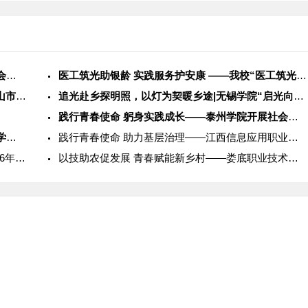
践行青春使命 躬身实践成长——泰州学院开展社会实践服务活动
医工筑光助银龄 实践服务护安康 ——我校“医工筑光”实践团开
志汇儿童·护眼童行 | “奶龙启睛”小队赴广东省中山市石岐中
追光赴乡探明照，以灯为契暖乡途|无锡学院“启光向乡”社会实践
践行青春使命 躬身实践成长——泰州学院开展社会实践服务活动
砥砺奋进守初心 述职总结促提升——桂林理工大学物理与电子信息
践行青春使命 助力基层治理——江西信息应用职业技术学院202
以体育人，逐梦乡村：广西体育高等专科学校2026年暑期社会实
以技助农促发展 青春赋能新乡村——娄底职业技术学院2026年