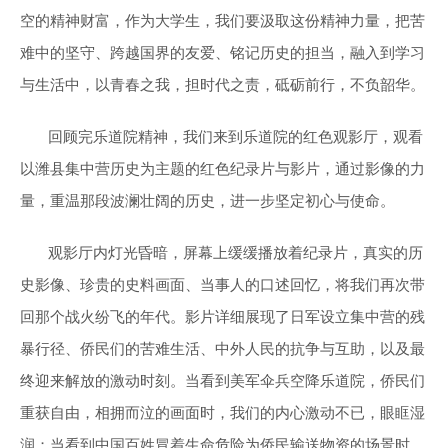
空的精神财富，作为大学生，我们要汲取这份精神力量，把苦
难中的坚守、跨越国界的友爱、铭记历史的担当，融入到学习
与生活中，以青春之我，担时代之责，砥砺前行，不负韶华。
回顾完乐道院精神，我们来到乐道院的红色观影厅，观看
以潍县集中营历史为主题的红色纪录片与影片，通过影像的力
量，重温那段波澜壮阔的历史，进一步坚定初心与使命。
观影厅内灯光昏暗，屏幕上缓缓播放着纪录片，真实的历
史影像、珍贵的史料画面、当事人的口述回忆，将我们再次带
回那个战火纷飞的年代。影片详细展现了日军设立集中营的残
暴行径、侨民们的苦难生活、中外人民的抗争与互助，以及最
终迎来解放的激动时刻。当看到美军伞兵空降乐道院，侨民们
重获自由，相拥而泣的画面时，我们的内心激动不已，眼眶湿
润；当看到中国百姓冒着生命危险为侨民输送物资的场景时，