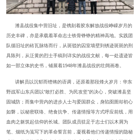
潍县战役集中营旧址，是镌刻着胶东解放战役峥嵘岁月的
历史丰碑，亦是承载着革命志士铁骨铮铮的精神高地。实践团
队循旧址的砖瓦脉络而行，从斑驳的囚室墙壁到锈迹斑斑的刑
具陈列，从泛黄的烈士手稿到详实的战役文献，每一处遗迹皆
如一部立体的史书，铺展着1948年潍县战役的壮阔画卷。
讲解员以沉郁而铿锵的语调，还原着那段烽火岁月：华东
野战军山东兵团以“敢打必胜、为民攻坚”的决心，突破潍县坚
固城防；而集中营内的进步人士与爱国群众，身陷囹圄却初心
如磐，以秘密联络、绝食抗争、传递情报等方式呼应前线，用
血肉之躯筑起信仰的长城。团队成员驻足于志士们以木屑为
笔、烟纸为笺写下的革命誓言前，凝视着他们传递情报的隐秘