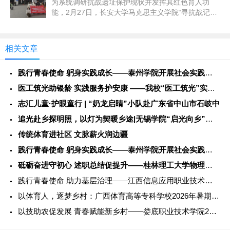
为系统调研抗战遗址保护现状并发挥其红色育人功
能，2月27日，长安大学马克思主义学院“寻抗战记
忆，铸红色之魂”寒假社会实践...
相关文章
践行青春使命 躬身实践成长——泰州学院开展社会实践服务活动
医工筑光助银龄 实践服务护安康 ——我校“医工筑光”实践团开
志汇儿童·护眼童行 | “奶龙启睛”小队赴广东省中山市石岐中
追光赴乡探明照，以灯为契暖乡途|无锡学院“启光向乡”社会实践
传统体育进社区 文脉薪火润边疆
践行青春使命 躬身实践成长——泰州学院开展社会实践服务活动
砥砺奋进守初心 述职总结促提升——桂林理工大学物理与电子信息
践行青春使命 助力基层治理——江西信息应用职业技术学院202
以体育人，逐梦乡村：广西体育高等专科学校2026年暑期社会实
以技助农促发展 青春赋能新乡村——娄底职业技术学院2026年