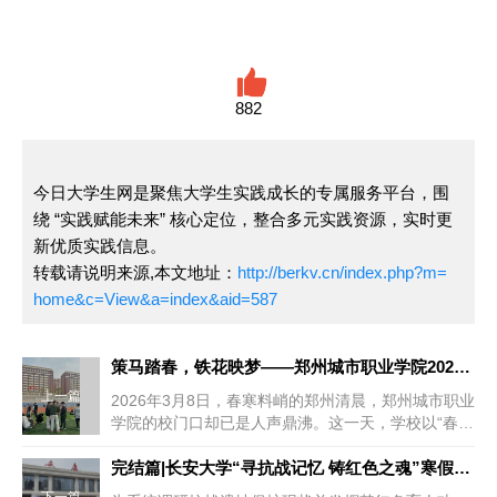
882
今日大学生网是聚焦大学生实践成长的专属服务平台，围
绕 “实践赋能未来” 核心定位，整合多元实践资源，实时更
新优质实践信息。
转载请说明来源,本文地址：
http://berkv.cn/index.php?m=
home&c=View&a=index&aid=587
策马踏春，铁花映梦——郑州城市职业学院2026年春季开学游园
上一篇
2026年3月8日，春寒料峭的郑州清晨，郑州城市职业
学院的校门口却已是人声鼎沸。这一天，学校以“春风
郑好·马上启程”为主...
完结篇|长安大学“寻抗战记忆 铸红色之魂”寒假社会实践圆满结
下一篇