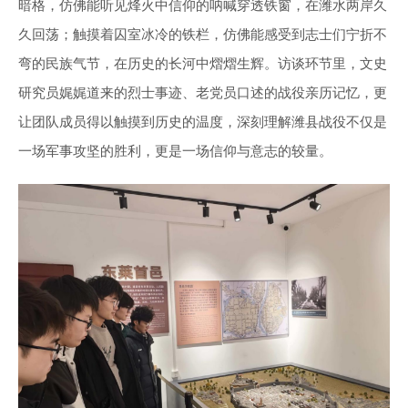
暗格，仿佛能听见烽火中信仰的呐喊穿透铁窗，在潍水两岸久
久回荡；触摸着囚室冰冷的铁栏，仿佛能感受到志士们宁折不
弯的民族气节，在历史的长河中熠熠生辉。访谈环节里，文史
研究员娓娓道来的烈士事迹、老党员口述的战役亲历记忆，更
让团队成员得以触摸到历史的温度，深刻理解潍县战役不仅是
一场军事攻坚的胜利，更是一场信仰与意志的较量。