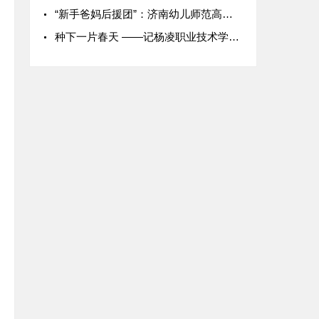
“新手爸妈后援团”：济南幼儿师范高等专科学校婴幼儿托育服务与
种下一片春天 ——记杨凌职业技术学院2026年“绿色家园”社