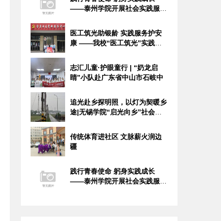
——泰州学院开展社会实践服务
活动
医工筑光助银龄 实践服务护安
康 ——我校“医工筑光”实践团
开
志汇儿童·护眼童行 | “奶龙启
睛”小队赴广东省中山市石岐中
追光赴乡探明照，以灯为契暖乡
途|无锡学院“启光向乡”社会实
践
传统体育进社区 文脉薪火润边
疆
践行青春使命 躬身实践成长
——泰州学院开展社会实践服务
活动