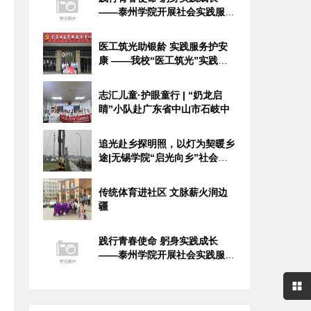
——泰州学院开展社会实践服务
活动
医工筑光助银龄 实践服务护安
康 ——我校“医工筑光”实践团
开
志汇儿童·护眼童行 | “奶龙启
睛”小队赴广东省中山市石岐中
追光赴乡探明照，以灯为契暖乡
途|无锡学院“启光向乡”社会实
践
传统体育进社区 文脉薪火润边
疆
践行青春使命 躬身实践成长
——泰州学院开展社会实践服务
活动