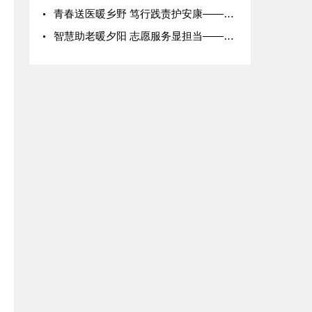
青春送医暖乡野 笃行践责护安康——山东医学高等专科学校202
智慧助老暖夕阳 志愿服务显担当——广东科学技术职业学院志愿者