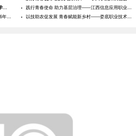
砥砺奋进守初心 述职总结促提升——桂林理工大学物理与电子信息
践行青春使命 助力基层治理——江西信息应用职业技术学院202
以体育人，逐梦乡村：广西体育高等专科学校2026年暑期社会实
以技助农促发展 青春赋能新乡村——娄底职业技术学院2026年