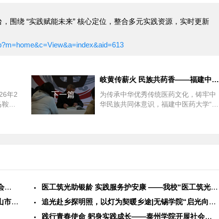
，围绕 “实践赋能未来” 核心定位，整合多元实践资源，实时更新
x.php?m=home&c=View&a=index&aid=613
岐黄传薪火 民族共药香——福建中医药大学实践队多民族医药文化
26年2
下一篇
为传承中华优秀传统医药文化，铸牢中
马鞍镇
华民族共同体意识，福建中医药大学“石
查人：
榴花红，医脉相承”实践队跨越山海，深
入福建畲乡、楚...
践行青春使命 躬身实践成长——泰州学院开展社会实践服务活动
医工筑光助银龄 实践服务护安康 ——我校“医工筑光”实践团开
志汇儿童·护眼童行 | “奶龙启睛”小队赴广东省中山市石岐中
追光赴乡探明照，以灯为契暖乡途|无锡学院“启光向乡”社会实践
践行青春使命 躬身实践成长——泰州学院开展社会实践服务活动