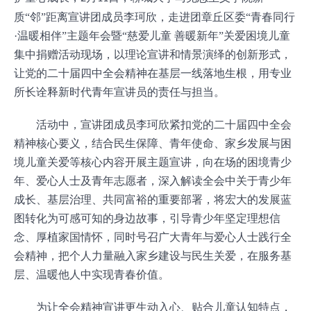
质“邻”距离宣讲团成员李珂欣，走进团章丘区委“青春同行
·温暖相伴”主题年会暨“慈爱儿童 善暖新年”关爱困境儿童
集中捐赠活动现场，以理论宣讲
和
情景演绎的创新形式，
让
党的二十届四中全会
精神在基层一线落地生根，用专业
所长诠释新时代青年宣讲员的责任与担当。
活动中，宣讲团成员李珂欣紧扣
党的二十届四中全会
精神核心要义，结合民生保障、青年使命、家乡发展与困
境儿童关爱等核心内容开展主题宣讲，向在场的困境青少
年、爱心人士
及
青年志愿者，深入解读全会中关于青少年
成长、基层治理、共同富裕的重要部署，将宏大的发展蓝
图转化为可感可知的身边故事，引导青少年坚定理想信
念、厚植家国情怀，同时号召广大青年与爱心人士践行全
会精神，把个人力量融入家乡建设与民生关爱，在服务基
层、温暖他人中实现青春价值。
为让全会精神宣讲更生动入心、贴合儿童认知特点，