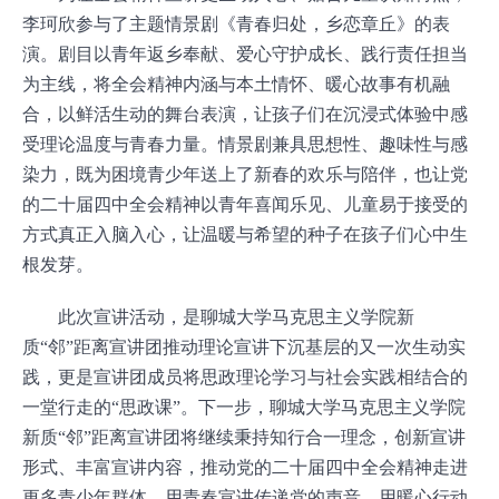
李珂欣
参与了
主题情景剧《青春归处，乡恋章丘》
的表
演
。剧目以青年返乡奉献、爱心守护成长、践行责任担当
为主线，将全会精神内涵与本土情怀、暖心故事有机融
合，以鲜活生动的舞台表演，让孩子们在沉浸式体验中感
受理论温度与青春力量。情景剧兼具思想性、趣味性与感
染力，既为困境青少年送上了新春的欢乐与陪伴，也让
党
的二十届四中全会
精神以青年喜闻乐见、儿童易于接受的
方式真正入脑入心，让温暖与希望的种子在孩子们心中生
根发芽。
此次宣讲活动，是聊城大学
马克思主义学院
新
质
“邻”距离宣讲团推动理论宣讲下沉基层的又一次生动实
践，更是宣讲团成员将思政理论学习与社会实践相结合的
一堂行走的“思政课”。下一步，聊城大学马克思主义学院
新质“邻”距离宣讲团将继续秉持知行合一理念，创新宣讲
形式、丰富宣讲内容，推动
党的二十届四中全会
精神走进
更多青少年群体，用青春宣讲传递党的声音，用暖心行动