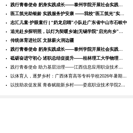
践行青春使命 躬身实践成长——泰州学院开展社会实践服务活动
医工筑光助银龄 实践服务护安康 ——我校“医工筑光”实践团开
志汇儿童·护眼童行 | “奶龙启睛”小队赴广东省中山市石岐中
追光赴乡探明照，以灯为契暖乡途|无锡学院“启光向乡”社会实践
传统体育进社区 文脉薪火润边疆
践行青春使命 躬身实践成长——泰州学院开展社会实践服务活动
砥砺奋进守初心 述职总结促提升——桂林理工大学物理与电子信息
践行青春使命 助力基层治理——江西信息应用职业技术学院202
以体育人，逐梦乡村：广西体育高等专科学校2026年暑期社会实
以技助农促发展 青春赋能新乡村——娄底职业技术学院2026年