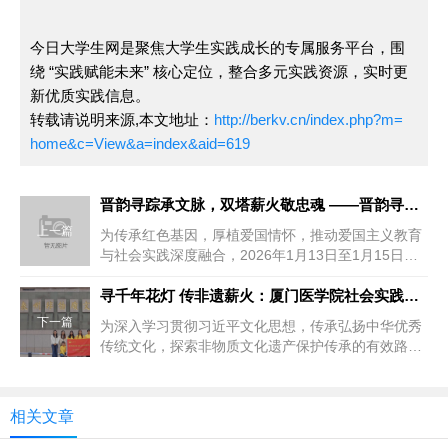
今日大学生网是聚焦大学生实践成长的专属服务平台，围
绕 “实践赋能未来” 核心定位，整合多元实践资源，实时更
新优质实践信息。
转载请说明来源,本文地址：
http://berkv.cn/index.php?m=
home&c=View&a=index&aid=619
晋韵寻踪承文脉，双塔薪火敬忠魂 ——晋韵寻踪，双塔薪火实践队
上一篇
为传承红色基因，厚植爱国情怀，推动爱国主义教育
与社会实践深度融合，2026年1月13日至1月15日，
管理学院“晋韵寻踪，...
寻千年花灯 传非遗薪火：厦门医学院社会实践队赴泉州探寻非遗花
下一篇
为深入学习贯彻习近平文化思想，传承弘扬中华优秀
传统文化，探索非物质文化遗产保护传承的有效路
径，1月25日，厦门医学院“花...
相关文章