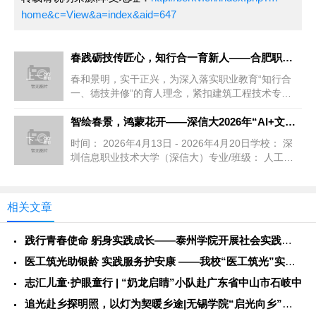
home&c=View&a=index&aid=647
春践砺技传匠心，知行合一育新人——合肥职业技术学院2026年
上一篇
春和景明，实干正兴，为深入落实职业教育“知行合
一、德技并修”的育人理念，紧扣建筑工程技术专
业“岗课证赛”融合育人模式，推...
智绘春景，鸿蒙花开——深信大2026年“AI+文化”数字助农
下一篇
时间： 2026年4月13日 - 2026年4月20日学校： 深
圳信息职业技术大学（深信大）专业/班级： 人工智
能学院（...
相关文章
践行青春使命 躬身实践成长——泰州学院开展社会实践服务活动
医工筑光助银龄 实践服务护安康 ——我校“医工筑光”实践团开
志汇儿童·护眼童行 | “奶龙启睛”小队赴广东省中山市石岐中
追光赴乡探明照，以灯为契暖乡途|无锡学院“启光向乡”社会实践