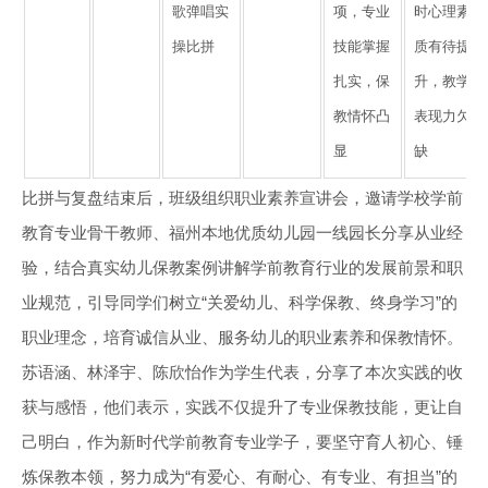
歌弹唱实
项，专业
时心理素
操比拼
技能掌握
质有待提
扎实，保
升，教学
教情怀凸
表现力欠
显
缺
比拼与复盘结束后，班级组织职业素养宣讲会，邀请学校学前
教育专业骨干教师、福州本地优质幼儿园一线园长分享从业经
验，结合真实幼儿保教案例讲解学前教育行业的发展前景和职
业规范，引导同学们树立“关爱幼儿、科学保教、终身学习”的
职业理念，培育诚信从业、服务幼儿的职业素养和保教情怀。
苏语涵、林泽宇、陈欣怡作为学生代表，分享了本次实践的收
获与感悟，他们表示，实践不仅提升了专业保教技能，更让自
己明白，作为新时代学前教育专业学子，要坚守育人初心、锤
炼保教本领，努力成为“有爱心、有耐心、有专业、有担当”的