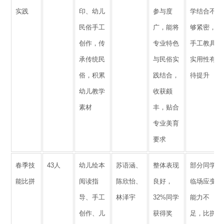
实践
印、幼儿
参与度
学结合不
民俗手工
广，能将
够紧密，
创作，传
专业特色
手工教具
承传统民
与民俗实
实用性有
俗，积累
践结合，
待提升
幼儿教学
收获颇
素材
丰，贴合
专业美育
要求
春季技
43人
幼儿绘本
苏语涵、
整体表现
部分同学
能比拼
阅读指
陈欣怡、
良好，
临场应变
导、手工
林泽宇
32%同学
能力不
创作、儿
获得奖
足，比拼