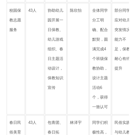
校园保
43人
协助幼儿
陈欣怡
全体同学
部分同学
教志愿
园开展一
分工明
应对幼儿
服务
日保教、
确、配合
突发情况
幼儿游戏
默契，圆
能力不
组织、春
满完成4
足，保教
日主题活
个班级保
耐心有待
动设计，
教协助，
提升
保教知识
设计主题
宣传
活动6
个，获得
一致认可
春日民
43人
包青团、
林泽宇
同学们积
民俗实践
俗美育
春日拓
极性高，
与幼儿教