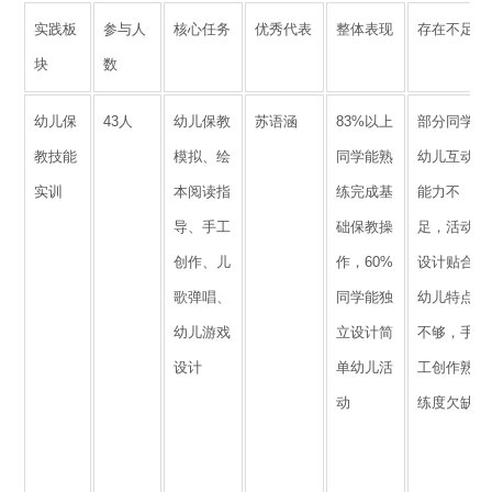
实践板
参与人
核心任务
优秀代表
整体表现
存在不足
块
数
幼儿保
43人
幼儿保教
苏语涵
83%以上
部分同学
教技能
模拟、绘
同学能熟
幼儿互动
实训
本阅读指
练完成基
能力不
导、手工
础保教操
足，活动
创作、儿
作，60%
设计贴合
歌弹唱、
同学能独
幼儿特点
幼儿游戏
立设计简
不够，手
设计
单幼儿活
工创作熟
动
练度欠缺