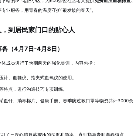
下辖的5个老旧小区，为600余位社区老人提供
免费血压血糖筛查、
等专业服务，用青春的温度守护“银发族的春天”。
人，到居民家门口的贴心人
备（4月7日-4月8日）
全体成员进行了为期两天的强化集训，内容包括：
压计、血糖仪、指夹式血氧仪的使用。
等特点，进行沟通技巧专项训练。
采血针、消毒棉片、健康手册、春季防过敏口罩等物资共计3000余
练习了三次心肺复苏按压的深度和频率，直到指导老师李春梅点