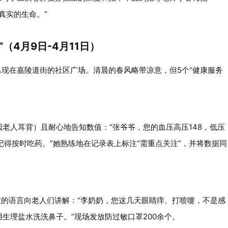
真实的生命。”
（4月9日-4月11日）
出现在嘉陵道街的社区广场。清晨的春风略带凉意，但5个“健康服务
老人耳背）且耐心地告知数值：“张爷爷，您的血压高压148，低压
记得按时吃药。”她熟练地在记录表上标注“需重点关注”，并将数据同
懂的语言向老人们讲解：“李奶奶，您这几天眼睛痒、打喷嚏，不是感
生理盐水洗洗鼻子。”现场发放防过敏口罩200余个。