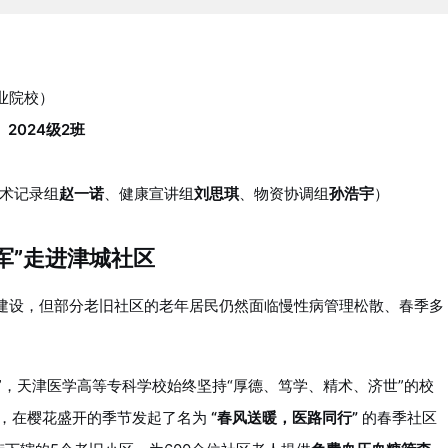
业院校）
2024级2班
）
术记录组
赵一诺
、健康宣讲组
刘思琪
、物资协调组
孙浩宇
）
军”走进津城社区
圈”建设，但部分老旧社区的老年居民仍然面临慢性病管理松散、春季多
。
”，天津医学高等专科学校始终坚持“厚德、笃学、精术、济世”的校
学子，在樱花盛开的季节发起了名为
“春风送暖，医路同行”
的春季社区