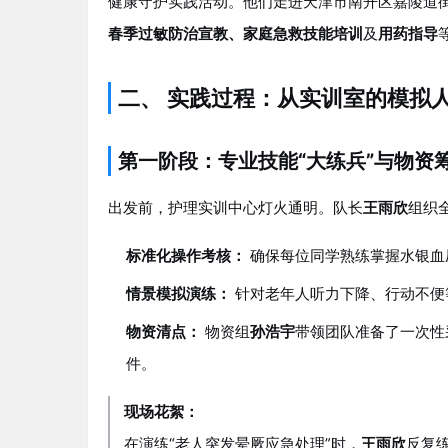
健康守护实践活动。他们走进天津市南开区嘉陵道街
春季过敏防治宣教、家庭急救技能培训
及
用药指导
二、 实践过程：从实训室的模拟
第一阶段：专业技能“大练兵”与物资筹
出发前，护理实训中心灯火通明。队长
王雨欣
组织
标准化操作考核：
确保每位同学熟练掌握水银血
情景模拟演练：
针对老年人听力下降、行动不便
物资清点：
物资组
孙浩宇
带领团队准备了一次性
件。
现场花絮：
在演练“老人突发晕厥应急处理”时，
王雨欣
反复