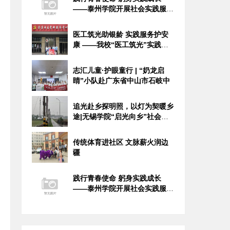
——泰州学院开展社会实践服务
活动
医工筑光助银龄 实践服务护安
康 ——我校“医工筑光”实践团
开
志汇儿童·护眼童行 | “奶龙启
睛”小队赴广东省中山市石岐中
追光赴乡探明照，以灯为契暖乡
途|无锡学院“启光向乡”社会实
践
传统体育进社区 文脉薪火润边
疆
践行青春使命 躬身实践成长
——泰州学院开展社会实践服务
活动