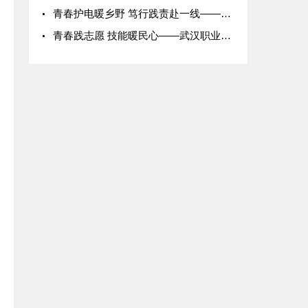
青春护电暖乡野 笃行践责赴一线——山西电力职业技术学院202
青春践志愿 技能暖民心——武汉职业技术学院志愿者活动纪实
幅度
备注说明