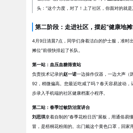
头：“这个力度，对了！上了社区，你面对的就是
第二阶段：走进社区，摆起“健康地摊”
4月9日清晨7点，同学们身着洁白的护士服，准时
摊位”前很快排起了长队。
第一站：血压血糖筛查站
负责技术记录的
赵一诺
一边操作仪器，一边大声（因
92，稍微偏高。您最近吃咸了吗？春天容易波动，
步录入手机端的社区健康档案小程序。
第二站：春季过敏防治宣讲台
刘思琪
拿着自制的“春季花粉日历”展板，用通俗易
冒，是梧桐花粉闹的。出门戴这个黄色口罩，回家用