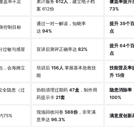
覆盖率不足
累计服务
612人
，建立电子档
覆盖率提升
案 612份
73%
通过一对一解读，知晓率
提升 39个
自身控制目标
达
94%
点
提升 64个
区分过敏与感冒
宣讲后测评正确率达
82%
点
救包，会海姆立
培训后
156人
掌握基本急救技
技能普及率
能
升 15倍
安全隐患（过
协助清理过期药
47盒
，制作用
隐患消除率
药提示卡
21套
100%
现场回收问卷
588份
，非常满
75%
满意度创新
意率达
96.3%