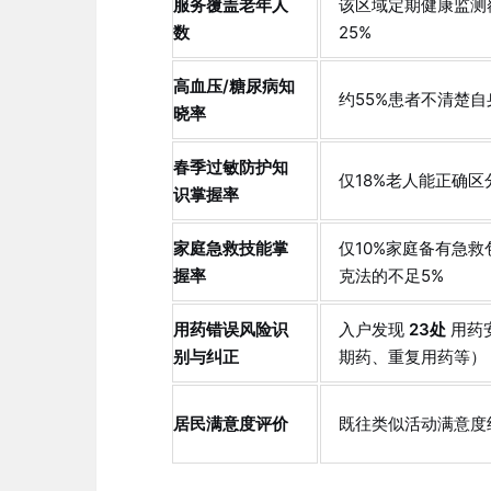
服务覆盖老年人
该区域定期健康监测
数
25%
高血压/糖尿病知
约55%患者不清楚
晓率
春季过敏防护知
仅18%老人能正确
识掌握率
家庭急救技能掌
仅10%家庭备有急
握率
克法的不足5%
用药错误风险识
入户发现
23处
用药
别与纠正
期药、重复用药等）
居民满意度评价
既往类似活动满意度约