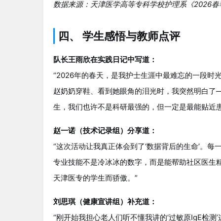
数据来源：天津医学高等专科学校护理系《2026春
四、 学生感悟与教师点评
队长王雨欣在实践日记中写道：
“2026年的春天，是我护士生涯中最难忘的一段时
赵奶奶穿鞋、看到她眼角的泪光时，我突然明白了
生，我们也许不是科研最强的，但一定是最能贴近患
赵一诺（技术记录组）分享道：
“这次活动让我真正体会到了‘数据背后的生命’。
专业技能不是冷冰冰的数字，而是能帮助社区医生精
天津医专的学生而骄傲。”
刘思琪（健康宣讲组）补充道：
“刚开始我担心老人们听不懂我讲的‘过敏原IgE检测