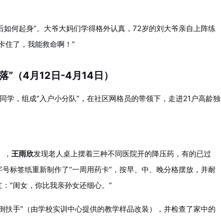
后如何起身”。大爷大妈们学得格外认真，72岁的刘大爷亲自上阵练
卡住了，我能救命啊！”
”（4月12日-4月14日）
同学，组成“入户小分队”，在社区网格员的带领下，走进21户高龄独
），
王雨欣
发现老人桌上摆着三种不同医院开的降压药，有的已过
号标签纸重新制作了“一周用药卡”，按早、中、晚分格摆放，并耐
：“闺女，你比我亲孙女还细心。”
倒扶手”（由学校实训中心提供的教学样品改装），并检查了家中的