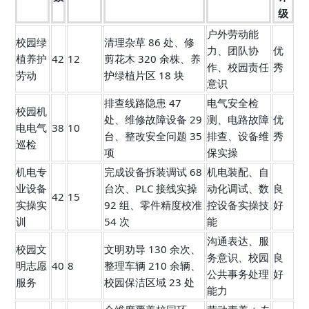
级
户外劳动能
校园绿
清理杂草 86 处、修
力、团队协
优
植养护
42
12
剪花木 320 余株、养
作、校园责任
秀
劳动
护绿植片区 18 块
意识
排查线路隐患 47
电气安全检
校园机
处、维修故障设备 29
测、电路故障
优
电电气
38
10
台、整改安全问题 35
排查、设备维
秀
巡检
项
保实操
机电专
完成设备拆装调试 68
机电装配、自
业设备
台次、PLC 接线实操
动化调试、数
良
42
15
实操实
92 组、零件精度校准
控设备实操技
好
训
54 次
能
沟通表达、服
校园文
文明劝导 130 余次、
务意识、校园
良
明志愿
40
8
整理车辆 210 余辆、
公共事务处理
好
服务
校园保洁区域 23 处
能力