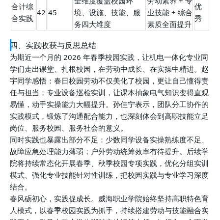
全维度覆盖校园环
劳动素养 + 专
合计综
优
42
45
境、设施、技能、服
业技能 + 综合
合实践
秀
务四大维度
素质全面提升
四、实践收获与反思总结
为期近一个月的 2026 年春季校园实践，让机电一体化专业同
学们走出课堂、扎根校园，在劳动中成长、在实操中精进。赵
宇同学感悟：春日校园劳动不仅美化了校园，更让自己懂得责
任与担当；专业设备巡检实训，让课本抽象电气知识变得直观
易懂，动手实操能力大幅提升。孙佳宁表示，团队分工协作的
实践模式，锻炼了沟通配合能力，也深刻体会到高职技能立足
岗位、服务校园、服务社会的意义。
同时实践也暴露出部分不足：少数同学设备实操熟练度不足、
故障应急处理能力薄弱；户外劳动统筹效率有待提升。后续学
院将持续常态化开展春季、秋季校园专项实践，优化分组实训
模式、强化专业技能针对性训练，把校园实践与专业学习深度
结合。
春风砺初心，实践促成长。威海职业学院始终坚持高职特色育
人模式，以春季校园实践为抓手，持续搭建劳动与技能融合实