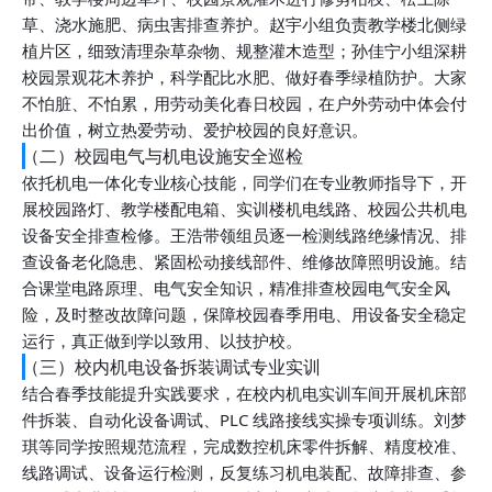
草、浇水施肥、病虫害排查养护。赵宇小组负责教学楼北侧绿
植片区，细致清理杂草杂物、规整灌木造型；孙佳宁小组深耕
校园景观花木养护，科学配比水肥、做好春季绿植防护。大家
不怕脏、不怕累，用劳动美化春日校园，在户外劳动中体会付
出价值，树立热爱劳动、爱护校园的良好意识。
（二）校园电气与机电设施安全巡检
依托机电一体化专业核心技能，同学们在专业教师指导下，开
展校园路灯、教学楼配电箱、实训楼机电线路、校园公共机电
设备安全排查检修。王浩带领组员逐一检测线路绝缘情况、排
查设备老化隐患、紧固松动接线部件、维修故障照明设施。结
合课堂电路原理、电气安全知识，精准排查校园电气安全风
险，及时整改故障问题，保障校园春季用电、用设备安全稳定
运行，真正做到学以致用、以技护校。
（三）校内机电设备拆装调试专业实训
结合春季技能提升实践要求，在校内机电实训车间开展机床部
件拆装、自动化设备调试、PLC 线路接线实操专项训练。刘梦
琪等同学按照规范流程，完成数控机床零件拆解、精度校准、
线路调试、设备运行检测，反复练习机电装配、故障排查、参