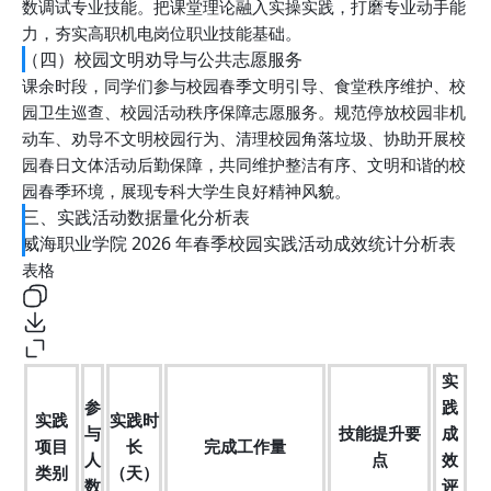
数调试专业技能。把课堂理论融入实操实践，打磨专业动手能
力，夯实高职机电岗位职业技能基础。
（四）校园文明劝导与公共志愿服务
课余时段，同学们参与校园春季文明引导、食堂秩序维护、校
园卫生巡查、校园活动秩序保障志愿服务。规范停放校园非机
动车、劝导不文明校园行为、清理校园角落垃圾、协助开展校
园春日文体活动后勤保障，共同维护整洁有序、文明和谐的校
园春季环境，展现专科大学生良好精神风貌。
三、实践活动数据量化分析表
威海职业学院 2026 年春季校园实践活动成效统计分析表
表格
实
参
践
实践
实践时
与
技能提升要
成
项目
长
完成工作量
人
点
效
类别
（天）
数
评