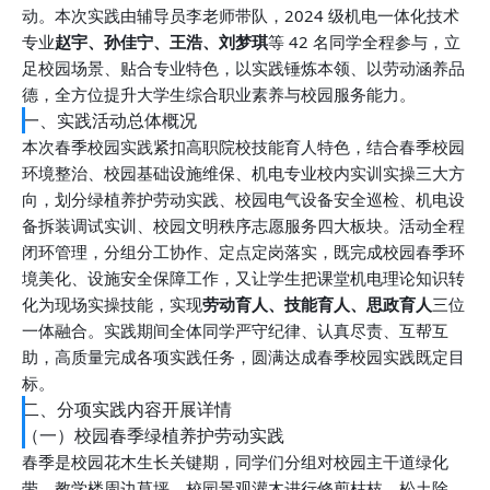
动。本次实践由辅导员李老师带队，2024 级机电一体化技术
专业
赵宇、孙佳宁、王浩、刘梦琪
等 42 名同学全程参与，立
足校园场景、贴合专业特色，以实践锤炼本领、以劳动涵养品
德，全方位提升大学生综合职业素养与校园服务能力。
一、实践活动总体概况
本次春季校园实践紧扣高职院校技能育人特色，结合春季校园
环境整治、校园基础设施维保、机电专业校内实训实操三大方
向，划分绿植养护劳动实践、校园电气设备安全巡检、机电设
备拆装调试实训、校园文明秩序志愿服务四大板块。活动全程
闭环管理，分组分工协作、定点定岗落实，既完成校园春季环
境美化、设施安全保障工作，又让学生把课堂机电理论知识转
化为现场实操技能，实现
劳动育人、技能育人、思政育人
三位
一体融合。实践期间全体同学严守纪律、认真尽责、互帮互
助，高质量完成各项实践任务，圆满达成春季校园实践既定目
标。
二、分项实践内容开展详情
（一）校园春季绿植养护劳动实践
春季是校园花木生长关键期，同学们分组对校园主干道绿化
带、教学楼周边草坪、校园景观灌木进行修剪枯枝、松土除