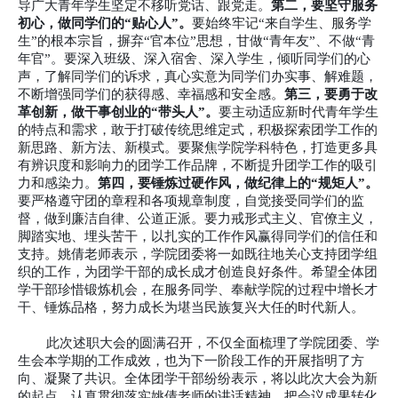
导广大青年学生坚定不移听党话、跟党走。
第二，要坚守服务
初心，做同学们的
“贴心人”。
要始终牢记
“来自学生、服务学
生”的根本宗旨，摒弃“官本位”思想，甘做“青年友”、不做“青
年官”。要深入班级、深入宿舍、深入学生，倾听同学们的心
声，了解同学们的诉求，真心实意为同学们办实事、解难题，
不断增强同学们的获得感、幸福感和安全感。
第三，要勇于改
革创新，做干事创业的
“带头人”。
要主动适应新时代青年学生
的特点和需求，敢于打破传统思维定式，积极探索团学工作的
新思路、新方法、新模式。要聚焦学院学科特色，打造更多具
有辨识度和影响力的团学工作品牌，不断提升团学工作的吸引
力和感染力。
第四，要锤炼过硬作风，做纪律上的
“规矩人”。
要严格遵守团的章程和各项规章制度，自觉接受同学们的监
督，做到廉洁自律、公道正派。要力戒形式主义、官僚主义，
脚踏实地、埋头苦干，以扎实的工作作风赢得同学们的信任和
支持。姚倩老师表示，学院团委将一如既往地关心支持团学组
织的工作，为团学干部的成长成才创造良好条件。希望全体团
学干部珍惜锻炼机会，在服务同学、奉献学院的过程中增长才
干、锤炼品格，努力成长为堪当民族复兴大任的时代新人。
此次述职大会的圆满召开，不仅全面梳理了学院团委、学
生会本学期的工作成效，也为下一阶段工作的开展指明了方
向、凝聚了共识。全体团学干部纷纷表示，将以此次大会为新
的起点，认真贯彻落实姚倩老师的讲话精神，把会议成果转化