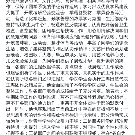
效完成会议组织、文件流转、物资管理、档案归档等日常工
作，保障了团学系统的平稳有序运转；学习部以优良学风建设
为抓手，开展考研经验交流会、学霸答疑坊、学风督查等活
动，营造了比学赶超、勤学善思的浓厚学习氛围；生活部始终
坚持“以学生为中心”，畅通权益反馈渠道，认真做好宿舍卫生
检查、食堂监督、困难学生帮扶等工作，用心用情解决同学们
的急难愁盼问题；体育部积极响应“全民健身”国家战略，组织
开展篮球赛、运动会、趣味体育等活动，丰富了同学们的课余
生活，增强了集体凝聚力和团队协作精神；文艺部精心策划迎
新晚会、校园歌手大赛、毕业季系列活动，用艺术滋养心灵、
用文化凝聚力量，为同学们提供了展现才华、提升素养的舞
台。各部门的汇报数据详实、亮点突出，既展现了工作成效，
也坦诚剖析了不足，体现了求真务实、真抓实干的工作作风。
在认真听取各部门述职汇报后，学院学生会执行主席田波代表
主席团作总结发言。他全面回顾了本学期学院团委、学生会的
整体工作，对各部门取得的成绩给予了充分肯定。他表示，本
学期团学工作的顺利推进，离不开学院领导老师的悉心指导，
离不开各部门的通力协作，更离不开全体团学干部的默默付
出。同时，他也客观指出了当前工作中存在的短板和不足：一
是思想引领的针对性和实效性有待进一步增强，部分活动形式
较为单一，对青年学生的吸引力不够；二是服务同学的精准度
有待进一步提升，深入学生一线不够，对同学们的个性化需求
把握不准；三是部门之间的协同联动不够顺畅，存在“各自为