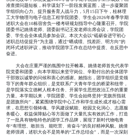
准查摆问题短板，科学谋划下一阶段发展蓝图，进一步凝聚团
学组织向心力、提升服务育人战斗力，5月15日下午，桂林理
工大学物理与电子信息工程学院团委、学生会2026年春季学期
述职大会在10栋宿舍负一楼考研规划指导中心隆重召开。学院
团委书记姚倩老师、团委副书记王发老师出席会议，学院团
委、学生会全体成员参加会议。本次大会以“砥砺奋进守初心
述职总结促提升”为主题，通过“晒成绩、找差距、明方向”的
闭环式述职评议，推动学院团学工作在总结中提质、在反思中
奋进。
大会在庄重严谨的氛围中拉开帷幕。姚倩老师首先代表学
院党委和团委，向本学期以来坚守岗位、辛勤付出的全体团学
干部致以诚挚的问候和衷心的感谢。她指出，团学组织是党领
导下的青年群众组织，是党联系广大青年学生的桥梁和纽带，
是学院落实立德树人根本任务、开展学生思想政治工作的重要
力量。本学期以来，学院团委、学生会始终坚持
“党旗所指就
是团旗所向”，紧紧围绕学院中心工作和学生成长成才核心需
求，在思想引领铸魂、学风建设赋能、校园文化润心、志愿服
务暖心、权益保障贴心等方面做了大量扎实有效的工作，打造
了一批具有物电特色的团学工作品牌，展现了新时代物电青
年“有理想、敢担当、能吃苦、肯奋斗”的良好精神风貌。姚倩
老师强调，述职大会不是简单的“工作总结会”，而是一次深刻