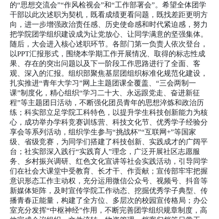
的“思想交流会”“作风检视会”和“工作部署会”。希望全体团学
干部以此次述职为契机，既看成绩更看问题，既找差距更明方
向，进一步增强政治责任感、历史使命感和时代紧迫感，努力
把学院团学组织建设成为让党放心、让同学满意的坚强集体。
随后，大会进入核心述职环节。各部门第一负责人依次登台，
以PPT汇报形式，围绕本学期工作开展情况、取得的标志性成
果、存在的突出问题以及下一阶段工作思路进行了全面、客
观、深入的汇报。组织部聚焦基层团组织标准化规范化建设，
扎实推进“青年大学习”网上主题团课全覆盖、“三会两制一
课”制度化，精心组织“学习二十大、永远跟党走、奋进新征
程”等主题团日活动，不断强化团员青年的思想淬炼和政治历
练；科实部立足学院工科特色，以提升学生科技创新能力为核
心，成功举办学科竞赛训练营、科技文化节、优秀学子经验分
享会等系列活动，组织学生参与“挑战杯”“互联网+”等国家
级、省级竞赛，为同学们搭建了科技创新、实践成才的广阔平
台；社实部深入践行“实践育人”理念，广泛开展社区志愿服
务、乡村振兴调研、红色文化宣讲等社会实践活动，引导同学
们在社会大课堂中受教育、长才干、作贡献；宣传部牢牢把握
意识形态工作主动权，充分运用微信公众号、视频号、抖音等
新媒体矩阵，及时宣传学院工作动态、挖掘优秀学子典型、传
播青春正能量，构建了全方位、多层次的校园宣传格局；办公
室充分发挥“中枢神经”作用，不断完善团学组织规章制度，高