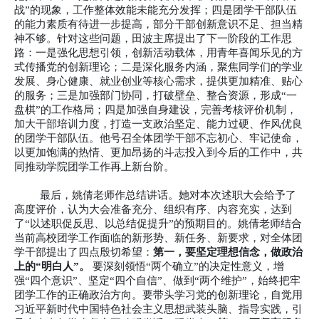
战”的现象，工作整体效能未能充分发挥；四是团学干部队伍
的能力素质有待进一步提高，部分干部创新意识不足、担当精
神不够。针对这些问题，田波主席提出了下一阶段的工作思
路：一是强化思想引领，创新活动载体，用青年喜闻乐见的方
式传播党的创新理论；二是深化服务内涵，聚焦同学们的学业
发展、身心健康、就业创业等核心需求，提供更加精准、贴心
的服务；三是加强部门协同，打破壁垒、整合资源，形成“一
盘棋”的工作格局；四是加强自身建设，完善考核评价机制，
加大干部培训力度，打造一支政治坚定、能力过硬、作风优良
的团学干部队伍。他号召全体团学干部不忘初心、牢记使命，
以更加饱满的热情、更加昂扬的斗志投入到今后的工作中，共
同推动学院团学工作再上新台阶。
最后，姚倩老师作总结讲话。她对本次述职大会给予了
高度评价，认为大会准备充分、组织有序、内容充实，达到
了
“以述职促反思、以总结促提升”的预期目的。姚倩老师结合
当前高校团学工作面临的新形势、新任务、新要求，对全体团
学干部提出了四点殷切希望：
第一，要坚定理想信念，做政治
上的
“明白人”。
要深刻领悟
“两个确立”的决定性意义，增
强“四个意识”、坚定“四个自信”、做到“两个维护”，始终把牢
团学工作的正确政治方向。要带头学习党的创新理论，自觉用
习近平新时代中国特色社会主义思想武装头脑、指导实践，引