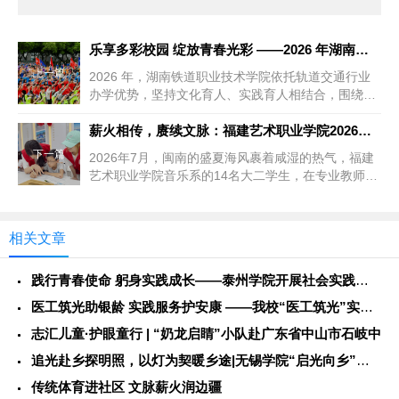
乐享多彩校园 绽放青春光彩 ——2026 年湖南铁道职业技术
上一篇
2026 年，湖南铁道职业技术学院依托轨道交通行业
办学优势，坚持文化育人、实践育人相结合，围绕文
体活动、专业竞技、思想教...
薪火相传，赓续文脉：福建艺术职业学院2026年暑期社会实践纪
下一篇
2026年7月，闽南的盛夏海风裹着咸湿的热气，福建
艺术职业学院音乐系的14名大二学生，在专业教师陈
婉萍的带领下，带着录音...
相关文章
践行青春使命 躬身实践成长——泰州学院开展社会实践服务活动
医工筑光助银龄 实践服务护安康 ——我校“医工筑光”实践团开
志汇儿童·护眼童行 | “奶龙启睛”小队赴广东省中山市石岐中
追光赴乡探明照，以灯为契暖乡途|无锡学院“启光向乡”社会实践
传统体育进社区 文脉薪火润边疆